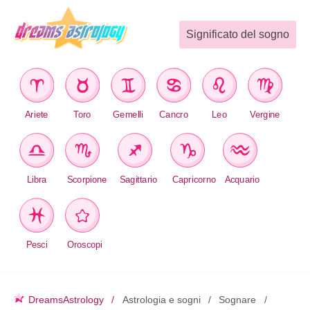
Significato del sogno
Ariete
Toro
Gemelli
Cancro
Leo
Vergine
Libra
Scorpione
Sagittario
Capricorno
Acquario
Pesci
Oroscopi
DreamsAstrology
Astrologia e sogni
Sognare