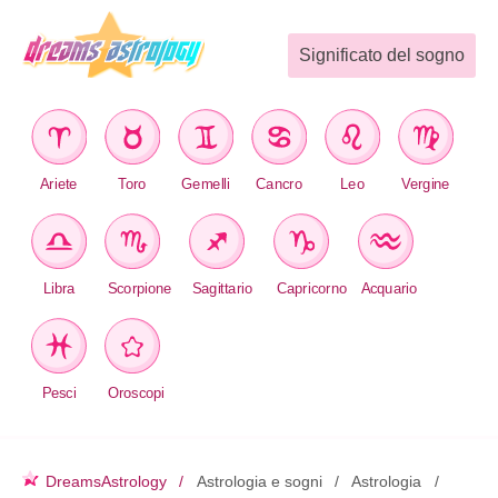
Significato del sogno
Ariete
Toro
Gemelli
Cancro
Leo
Vergine
Libra
Scorpione
Sagittario
Capricorno
Acquario
Pesci
Oroscopi
DreamsAstrology
Astrologia e sogni
Astrologia