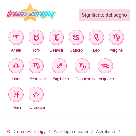
Significato del sogno
Ariete
Toro
Gemelli
Cancro
Leo
Vergine
Libra
Scorpione
Sagittario
Capricorno
Acquario
Pesci
Oroscopi
DreamsAstrology
Astrologia e sogni
Astrologia