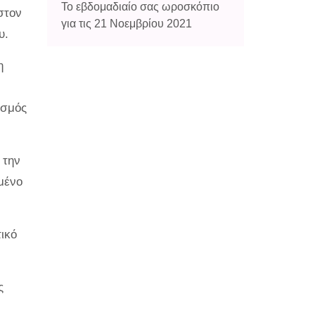
Το εβδομαδιαίο σας ωροσκόπιο
στον
για τις 21 Νοεμβρίου 2021
υ.
η
ασμός
 την
μένο
ικό
ς