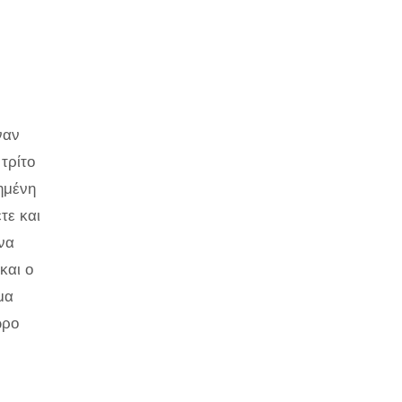
ναν
τρίτο
ημένη
τε και
να
και ο
μα
ώρο