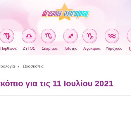
Παρθένος
ΖΥΓΟΣ
Σκορπιός
Τοξότης
Αιγόκερως
Υδροχόος
Ι
ρολογία
Ωροσκόπια
όπιο για τις 11 Ιουλίου 2021