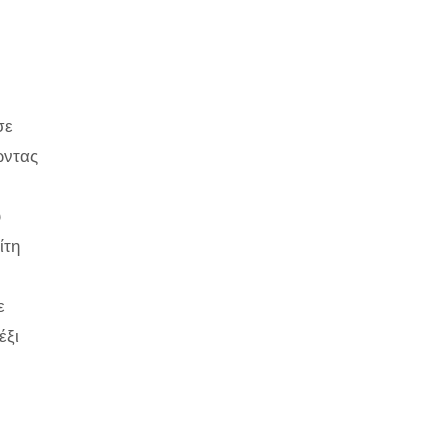
σε
ώντας
ύ
ίτη
ε
έξι