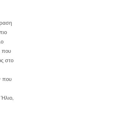
φραση
πιο
λο
α που
ος στο
ν που
 Ήλιο,