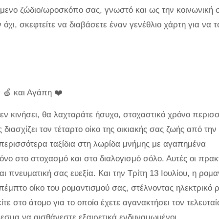
μενο ζώδιο/ωροσκόπο σας, γνωστό και ως την κοινωνική 
όχι, σκεφτείτε να διαβάσετε έναν γενέθλιο χάρτη για να τ
 🍏 και Αγάπη ❤️
εν κινήσει, θα λαχταράτε ήσυχο, στοχαστικό χρόνο περισ
διασχίζει τον τέταρτο οίκο της οικιακής σας ζωής από την
υ. περισσότερα ταξίδια στη λωρίδα μνήμης με αγαπημένα
ο στο στοχασμό και στο διαλογισμό σόλο. Αυτές οι πρακ
πνευματική σας ευεξία. Και την Τρίτη 13 Ιουλίου, η ρομα
πέμπτο οίκο του ρομαντισμού σας, στέλνοντας ηλεκτρικό 
ίτε στο άτομο για το οποίο έχετε αγανακτήσει τον τελευταί
εσμα να αισθάνεστε εξαιρετικά ενδυναμωμένοι.