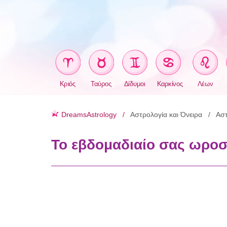
Κριός
Ταύρος
Δίδυμοι
Καρκίνος
Λέων
DreamsAstrology
Αστρολογία και Όνειρα
Αστ
Το εβδομαδιαίο σας ωροσκ