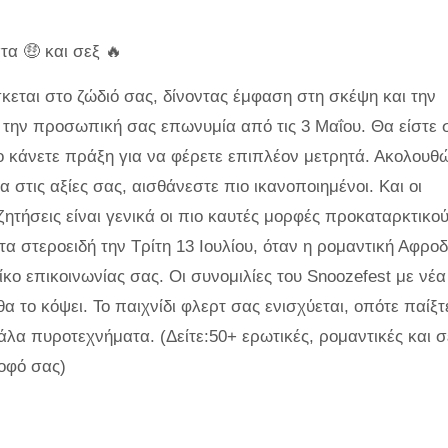
α 🤑 και σεξ 🔥
κεται στο ζώδιό σας, δίνοντας έμφαση στη σκέψη και την
 την προσωπική σας επωνυμία από τις 3 Μαΐου. Θα είστε 
ο κάνετε πράξη για να φέρετε επιπλέον μετρητά. Ακολουθ
α στις αξίες σας, αισθάνεστε πιο ικανοποιημένοι. Και οι
ζητήσεις είναι γενικά οι πιο καυτές μορφές προκαταρκτικο
τα στεροειδή την Τρίτη 13 Ιουλίου, όταν η ρομαντική Αφροδ
ίκο επικοινωνίας σας. Οι συνομιλίες του Snoozefest με νέα
 το κόψει. Το παιχνίδι φλερτ σας ενισχύεται, οπότε παίξτ
λα πυροτεχνήματα. (Δείτε:50+ ερωτικές, ρομαντικές και σ
οφό σας)