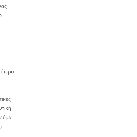
σας
ο
σότερο
τικές
ντική
ρεύμα
ο