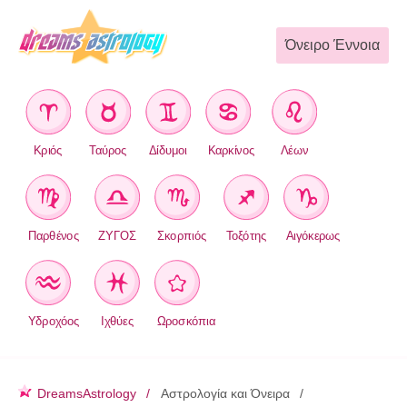
Όνειρο Έννοια
Κριός
Ταύρος
Δίδυμοι
Καρκίνος
Λέων
Παρθένος
ΖΥΓΟΣ
Σκορπιός
Τοξότης
Αιγόκερως
Υδροχόος
Ιχθύες
Ωροσκόπια
DreamsAstrology
Αστρολογία και Όνειρα