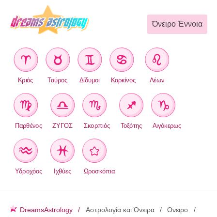
Όνειρο Έννοια
Κριός
Ταύρος
Δίδυμοι
Καρκίνος
Λέων
Παρθένος
ΖΥΓΟΣ
Σκορπιός
Τοξότης
Αιγόκερως
Υδροχόος
Ιχθύες
Ωροσκόπια
DreamsAstrology
Αστρολογία και Όνειρα
Ονειρο