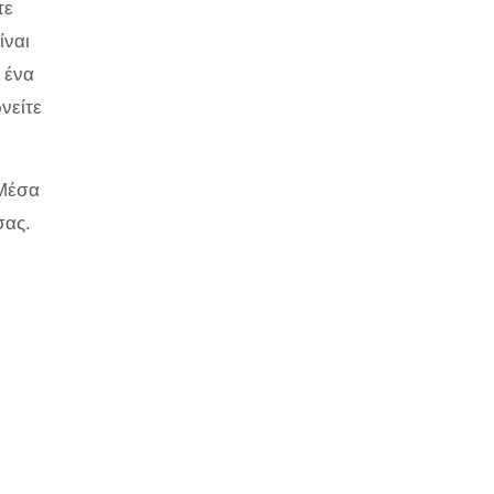
τε
ίναι
 ένα
νείτε
 Μέσα
σας.