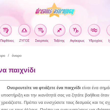
Παρθένος
ΖΥΓΟΣ
Σκορπιός
Τοξότης
Αιγόκερως
Υδροχόος
Ι
ιρο
όνειρο
να παιχνίδι
Ονειρευτείτε να φτιάξετε ένα παιχνίδι
είναι ένα σημάδ
υποστήριξη και την ικανότητά σας να ζητάτε βοήθεια όταν
χρειάζεστε. Πρέπει να ενισχύσετε τους δεσμούς και τις σχ
σας με τους άλλους. Πρέπει να ενσωματώσεις μια ιδιότητ