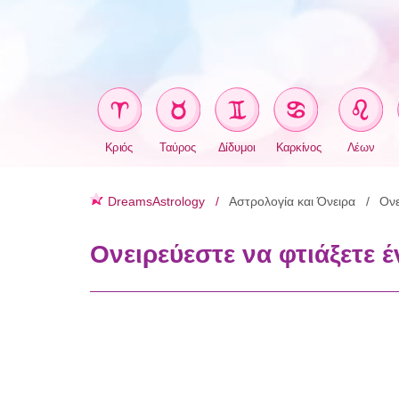
Κριός
Ταύρος
Δίδυμοι
Καρκίνος
Λέων
DreamsAstrology
Αστρολογία και Όνειρα
Ονε
Ονειρεύεστε να φτιάξετε έ